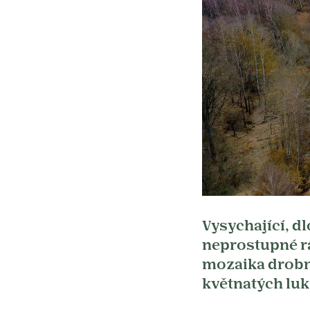
Vysychající, d
neprostupné rá
mozaika drobnýc
květnatých luk