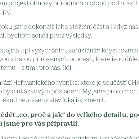
ám projekt obnovy přírodních biotopů pod hrází
ípy.
oku jsme dokončili jeho stěžejní část a i když nás
di bychom sdíleli první výsledky.
 krajina trpí vysycháním, zarůstáním kdysi rozma
vou ztrátou přirozených procesů, které jsou důle
émů – a tím i pro nás, lidi.
hrází Heřmanického rybníka, které je součástí CH
o bylo ukázkovým příkladem. My jsme proto moc r
někud neutěšený stav lokality změnit.
dět „co, proč a jak“ do velkého detailu, po
u jsme pro vás připravili.
alizovali po několikaletém průzkumu na základě 