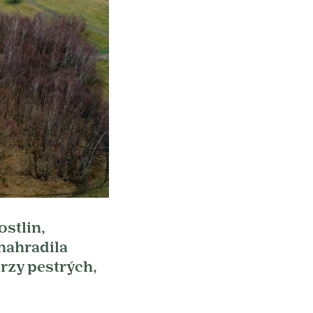
ostlin,
nahradila
brzy pestrých,