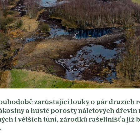
louhodobě zarůstající louky o pár druzích r
kosiny a husté porosty náletových dřevin 
h i větších tůní, zárodků rašelinišť a již 
.