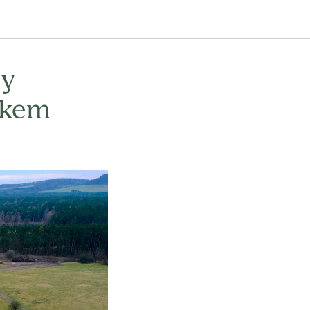
vy
íkem