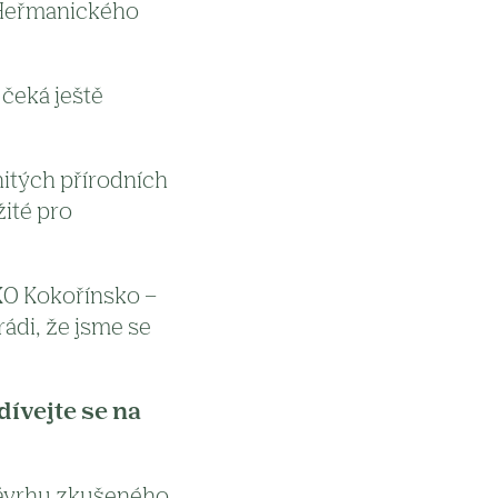
 Heřmanického
 čeká ještě
nitých přírodních
žité pro
KO Kokořínsko –
ádi, že jsme se
dívejte se na
návrhu zkušeného