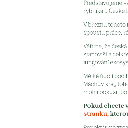
Představujeme v
rybníka u České L
V březnu tohoto r
spoustu práce, rá
Věříme, že česká
stanovišť a celko
fungování ekosyst
Mělké údolí pod 
Máchův kraj, toh
mohli pokusit po
Pokud chcete vě
stránku
, ktero
Projekt jsme zre